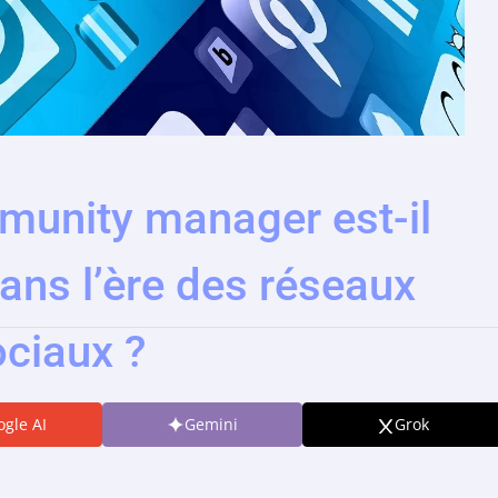
munity manager est-il
ans l’ère des réseaux
ociaux ?
gle AI
Gemini
Grok