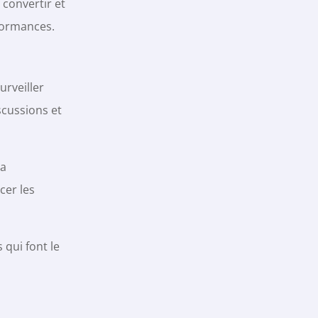
 convertir et
rformances.
urveiller
scussions et
la
cer les
qui font le