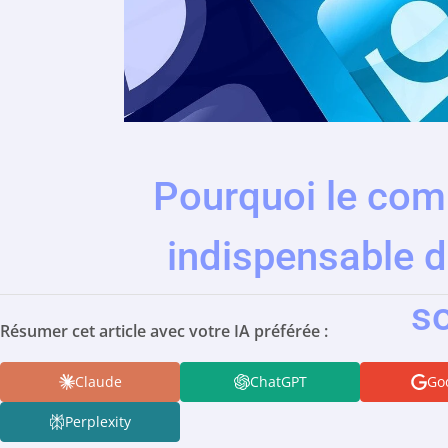
Pourquoi le com
indispensable d
s
Résumer cet article avec votre IA préférée :
Claude
ChatGPT
Goo
Perplexity