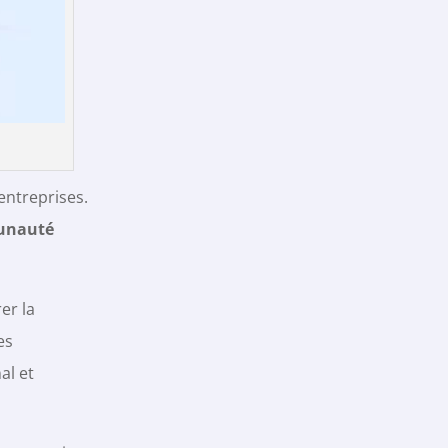
entreprises.
nauté
er la
es
al et