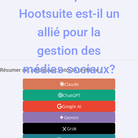
Hootsuite est-il un
allié pour la
gestion des
médias sociaux?
Résumer cet article avec votre IA préférée :
Claude
ChatGPT
Google AI
Gemini
Grok