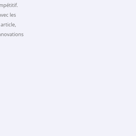
pétitif.
vec les
article,
innovations