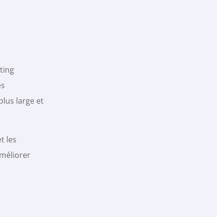
ting
es
lus large et
t les
améliorer