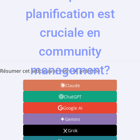
planification est
cruciale en
community
management?
Résumer cet article avec votre IA préférée :
Claude
ChatGPT
Google AI
Gemini
Grok