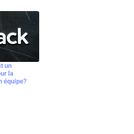
t un
ur la
n équipe?