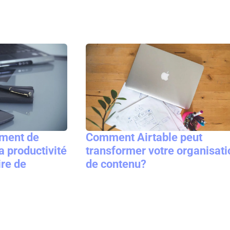
Comment Airtable peut
ement de
transformer votre organisati
 la productivité
de contenu?
ire de