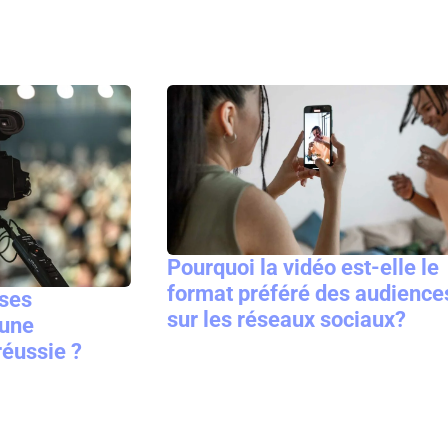
Pourquoi la vidéo est-elle le
format préféré des audience
ses
sur les réseaux sociaux?
 une
réussie ?