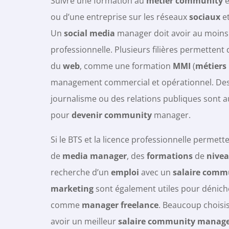
Suivre une formation au
métier community
e
ou d’une entreprise sur les réseaux
sociaux
et
Un
social media
manager doit avoir au moins
professionnelle. Plusieurs filières permettent
du
web
, comme une formation
MMI
(
métiers
management commercial et opérationnel. Des
journalisme ou des relations publiques sont a
pour
devenir
community
manager.
Si le BTS et la licence professionnelle permet
de
media manager
, des
formations
de
nivea
recherche d’un
emploi
avec un
salaire comm
marketing
sont également utiles pour dénic
comme
manager freelance
. Beaucoup choisi
avoir un meilleur
salaire community manag