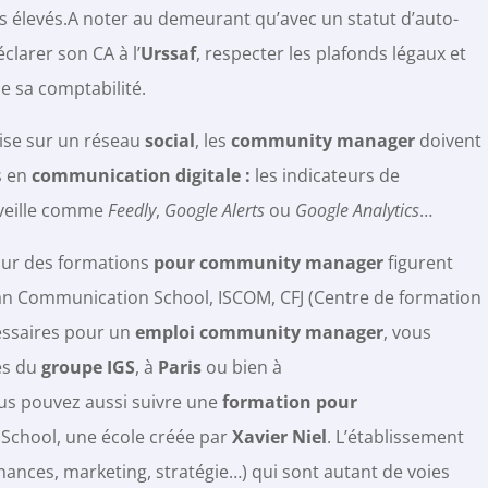
s élevés.A noter au demeurant qu’avec un statut d’auto-
clarer son CA à l’
Urssaf
, respecter les plafonds légaux et
e sa comptabilité.
ise sur un réseau
social
, les
community manager
doivent
s en
communication digitale :
les indicateurs de
e veille comme
Feedly
,
Google Alerts
ou
Google Analytics
…
ur des formations
pour community manager
figurent
an Communication School, ISCOM, CFJ (Centre de formation
cessaires pour un
emploi community manager
, vous
es du
groupe IGS
, à
Paris
ou bien à
ous pouvez aussi suivre une
formation pour
School, une école créée par
Xavier Niel
. L’établissement
inances, marketing, stratégie…) qui sont autant de voies