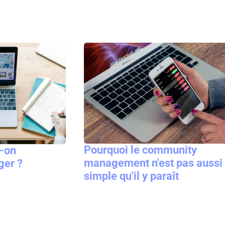
Pourquoi le community
-on
management n'est pas aussi
er ?
simple qu'il y paraît