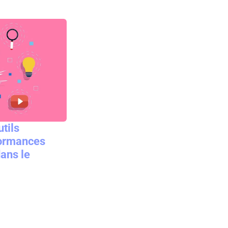
tils
formances
ans le
ial