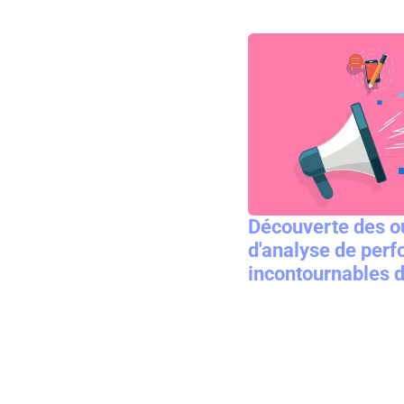
Découverte des ou
d'analyse de per
incontournables d
monde du web soc