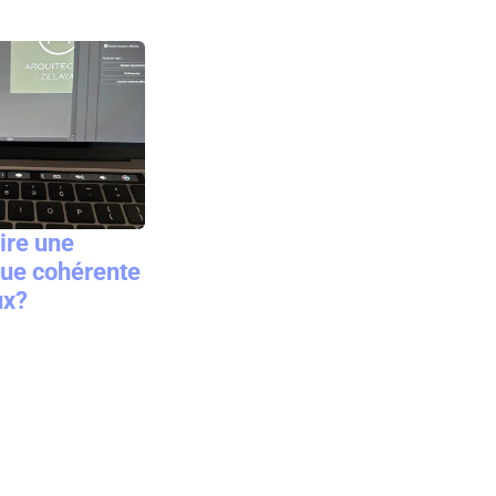
ire une
que cohérente
ux?