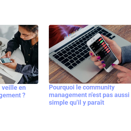
Pourquoi le community
veille en
management n'est pas aussi
gement ?
simple qu'il y paraît